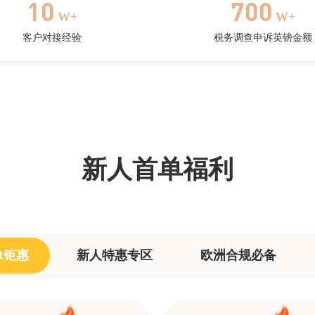
10
700
W+
W+
客户对接经验
税务调查申诉英镑金额
新人首单福利
R钜惠
新人特惠专区
欧洲合规必备