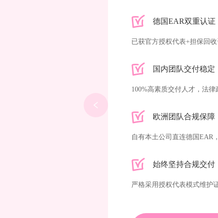
德国EAR双重认证
已获官方授权代表+担保回
国内团队交付稳定
100%高素质交付人才，法
欧洲团队合规保障
自有本土公司直连德国EAR
始终坚持合规交付
严格采用授权代表模式维护