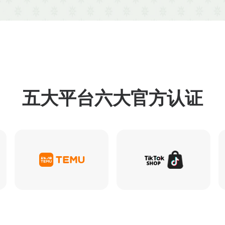
五大平台六大官方认证