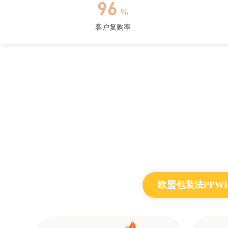
96
%
客户复购率
欧盟包装法PPW