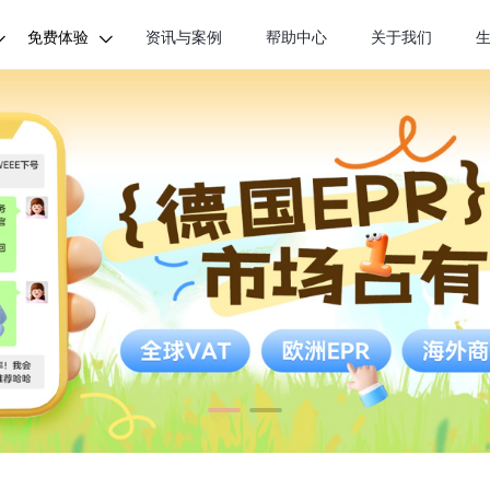
免费体验
资讯与案例
帮助中心
关于我们