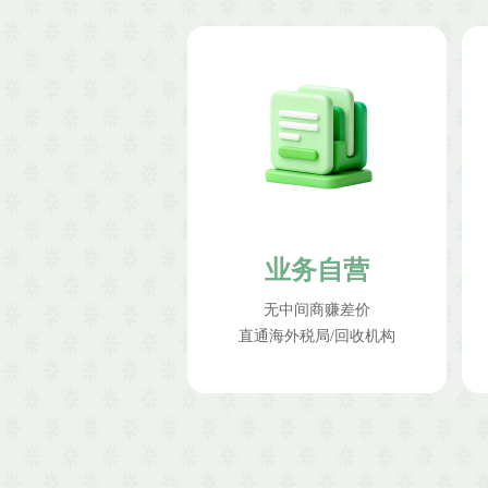
业务自营
无中间商赚差价
直通海外税局/回收机构