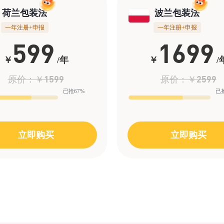
荷兰包装法
波兰包装法
一年注册+申报
一年注册+申报
599
1699
￥
/年
￥
/
原价：￥1599
原价：￥2599
已抢67%
已
立即购买
立即购买