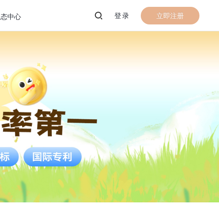
登 录
立即注册
生态中心