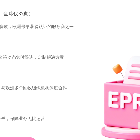
（全球仅35家）
收资质，欧洲最早获得认证的服务商之一
律政策动态实时跟进，定制解决方案
，与欧洲多个回收组织机构深度合作
证书，保障业务无忧运营