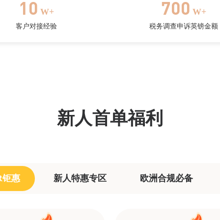
10
700
W+
W+
客户对接经验
税务调查申诉英镑金额
新人首单福利
R钜惠
新人特惠专区
欧洲合规必备