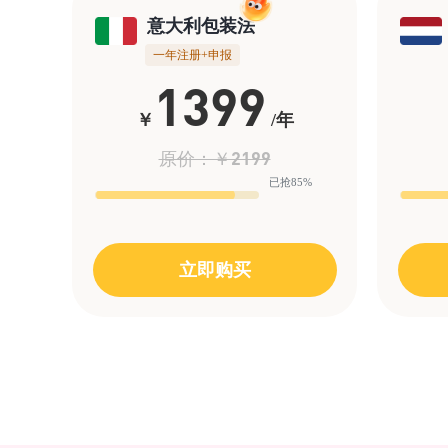
意大利包装法
一年注册+申报
1399
￥
/年
原价：￥2199
已抢85%
立即购买