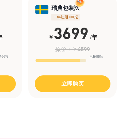
瑞典包装法
一年注册+申报
3699
年
￥
/年
原价：￥4599
抢66%
已抢88%
立即购买