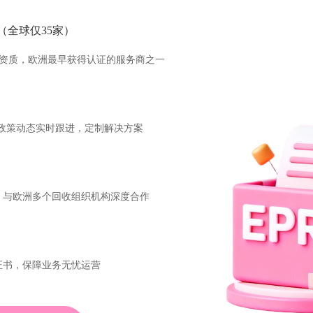
（全球仅35家）
收资质，欧洲最早获得认证的服务商之一
律政策动态实时跟进，定制解决方案
，与欧洲多个回收组织机构深度合作
证书，保障业务无忧运营