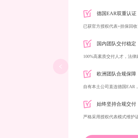
德国EAR双重认证
已获官方授权代表+担保回
国内团队交付稳定
100%高素质交付人才，法
欧洲团队合规保障
自有本土公司直连德国EAR
始终坚持合规交付
严格采用授权代表模式维护