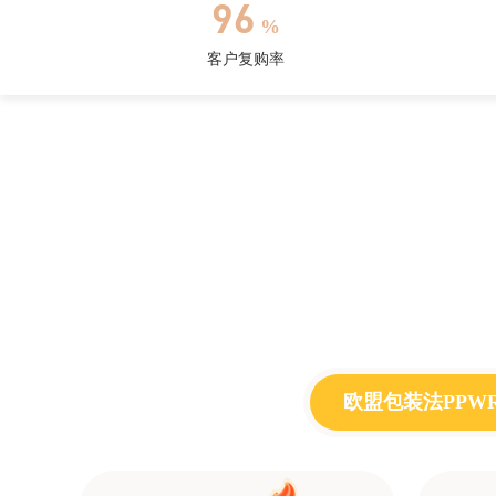
96
%
客户复购率
欧盟包装法PPW